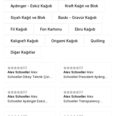
Aydınger - Eskiz Kağıdı
Kraft Kağıt ve Blok
Siyah Kağıt ve Blok
Baskı - Gravür Kağıdı
Fil Kağıdı
Fon Kartonu
Ebru Kağıdı
Kaligrafi Kağıdı
Origami Kağıdı
Quilling
Diğer Kağıtlar
(0)
(0)
Alex Schoeller
Alex
Alex Schoeller
Alex
Schoeller Dikey Teknik Çizim
Schoeller President Aydınger
Bloğu 80g 20 Yaprak
Kağıdı A3
(0)
(0)
Alex Schoeller
Alex
Alex Schoeller
Alex
Schoeller Aydınger Eskiz
Schoeller Transparency
Kağıdı 50/55g 20li Paket
Spiralli Sketch Pad Aydınger-
Eskiz Blok 50-55g 30 Yaprak