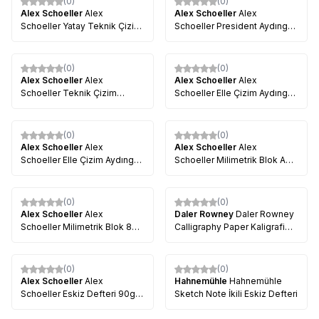
(0)
(0)
%
23
Alex Schoeller
Alex
Alex Schoeller
Alex
Schoeller Yatay Teknik Çizim
Schoeller President Aydınger
Bloğu 80g 20 Yaprak
Kağıdı A4
(0)
(0)
%
35
Alex Schoeller
Alex
Alex Schoeller
Alex
Schoeller Teknik Çizim
Schoeller Elle Çizim Aydınger
Defteri Spiralli 165g 15 Yaprak
Rulosu 1.10x20 m
(0)
(0)
Alex Schoeller
Alex
Alex Schoeller
Alex
Schoeller Elle Çizim Aydınger
Schoeller Milimetrik Blok A3
Eskiz Rulosu 50/55 g
80 g 20 Yaprak
(0)
(0)
Alex Schoeller
Alex
Daler Rowney
Daler Rowney
Schoeller Milimetrik Blok 80
Calligraphy Paper Kaligrafi
g 20 Yaprak A4
Kağıdı 90gr 30 Safya
(0)
(0)
Alex Schoeller
Alex
Hahnemühle
Hahnemühle
Schoeller Eskiz Defteri 90g
Sketch Note İkili Eskiz Defteri
60 Yaprak