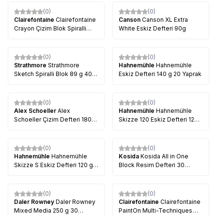
(0)
(0)
Clairefontaine
Clairefontaine
Canson
Canson XL Extra
Crayon Çizim Blok Spiralli
White Eskiz Defteri 90g
120g
(0)
(0)
%
8
Strathmore
Strathmore
Hahnemühle
Hahnemühle
Sketch Spiralli Blok 89 g 400
Eskiz Defteri 140 g 20 Yaprak
Series
(0)
(0)
%
21
Alex Schoeller
Alex
Hahnemühle
Hahnemühle
Schoeller Çizim Defteri 180g
Skizze 120 Eskiz Defteri 120
25 Yaprak
gr 50 Yaprak
(0)
(0)
Hahnemühle
Hahnemühle
Kosida
Kosida All in One
Skizze S Eskiz Defteri 120 g
Block Resim Defteri 30
50 Yaprak
Yaprak
(0)
(0)
Daler Rowney
Daler Rowney
Clairefontaine
Clairefontaine
Mixed Media 250 g 30
PaintOn Multi-Techniques