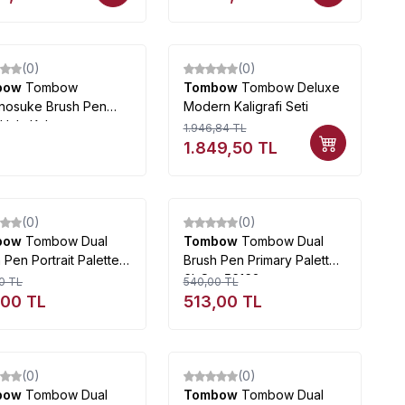
(0)
(0)
%
5
bow
Tombow
Tombow
Tombow Deluxe
nosuke Brush Pen
Modern Kaligrafi Seti
 Uçlu Kalem
1.946,84
TL
1.849,50
TL
Tükendi
Tükendi
(0)
(0)
%
5
bow
Tombow Dual
Tombow
Tombow Dual
 Pen Portrait Palette
Brush Pen Primary Palette
t
6lı Set 56162
0
TL
540,00
TL
,00
TL
513,00
TL
Tükendi
Tükendi
(0)
(0)
bow
Tombow Dual
Tombow
Tombow Dual