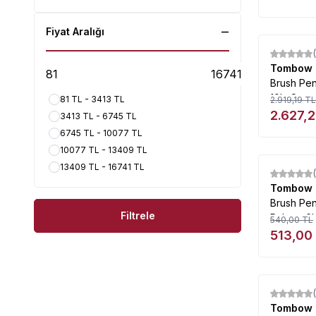
Fiyat Aralığı
%
10
Tombow
Brush Pen 
10lu Set
81 TL - 3413 TL
2.919,19
TL
2.627,
3413 TL - 6745 TL
6745 TL - 10077 TL
10077 TL - 13409 TL
13409 TL - 16741 TL
%
5
Tombow
Brush Pe
Filtrele
Palette 6l
540,00
TL
513,00
%
5
Tombow