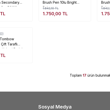
n Secondary
Brush Pen 10lu Bright
Brus
ı Set 56163
Palette
Palet
1.842,10
TL
1.842,
TL
1.750,00
TL
1.7
Tükendi
(0)
Tombow
ift Taraflı
e Kalemi Parlak
li
TL
Toplam
17
ürün bulunmak
Sosyal Medya