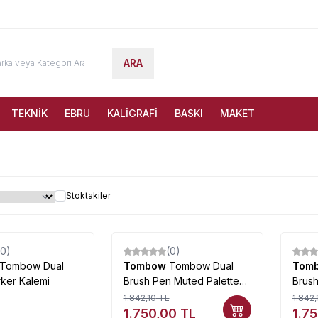
ARA
TEKNİK
EBRU
KALİGRAFİ
BASKI
MAKET
Stoktakiler
(0)
(0)
%
5
%
5
Tombow Dual
Tombow
Tombow Dual
Tom
ker Kalemi
Brush Pen Muted Palette
Brus
10lu Set 56186
Palet
1.842,10
TL
1.842,
1.750,00
TL
1.7