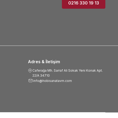
0216 330 19 13
Adres & İletişim
Caferağa Mh. Sarraf Ali Sokak Yeni Konak Apt.
22/A 34710
info@hobisanatavm.com