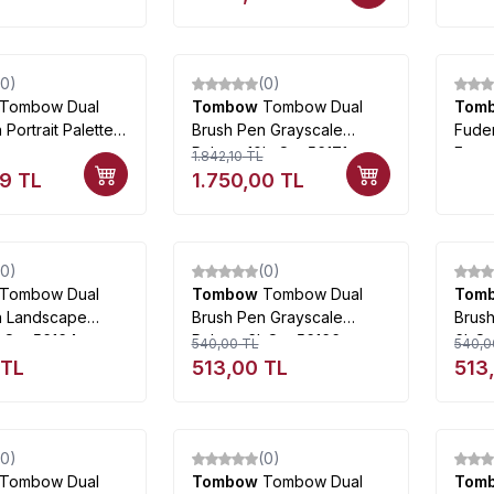
(0)
(0)
%
5
Tombow Dual
Tombow
Tombow Dual
Tom
Portrait Palette
Brush Pen Grayscale
Fude
Palette 10lu Set 56171
Fırça
1.842,10
TL
29
TL
1.750,00
TL
Tükendi
Tükendi
(0)
(0)
%
5
%
5
Tombow Dual
Tombow
Tombow Dual
Tom
n Landscape
Brush Pen Grayscale
Brush
ı Set 56164
Palette 6lı Set 56166
6lı Se
540,00
TL
540,0
TL
513,00
TL
513
Tükendi
Tükendi
(0)
(0)
%
5
%
5
Tombow Dual
Tombow
Tombow Dual
Tom