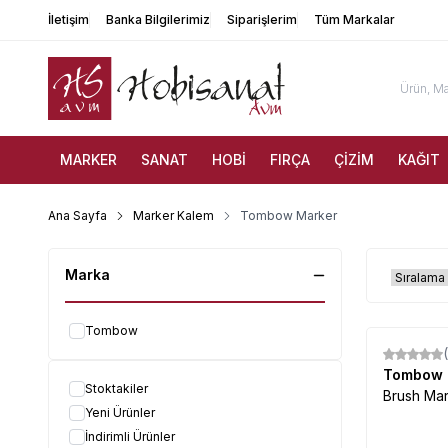
İletişim
Banka Bilgilerimiz
Siparişlerim
Tüm Markalar
MARKER
SANAT
HOBİ
FIRÇA
ÇİZİM
KAĞIT
Ana Sayfa
Marker Kalem
Tombow Marker
Marka
Tombow
Tombow
Stoktakiler
Brush Mar
Yeni Ürünler
İndirimli Ürünler