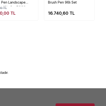
h Pen Landscape
Brush Pen 96lı Set
te 10lu Set 56169
10
TL
50,00
TL
16.740,60
TL
tadır.