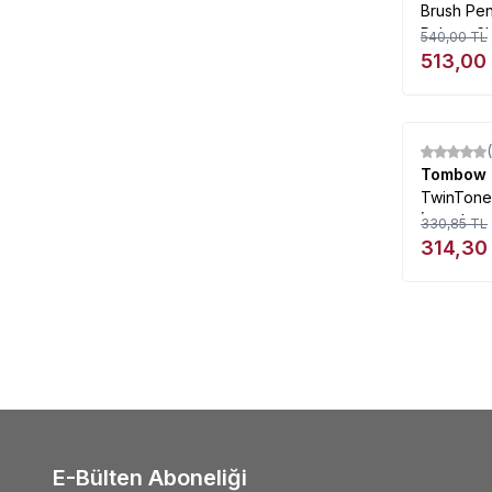
Brush Pe
Palette 6l
540,00
TL
513,00
%
5
Tombow
TwinTone Ç
İşaretlem
330,85
TL
Renkler 12
314,30
E-Bülten Aboneliği