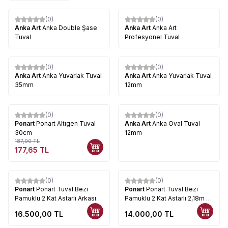
(0)
(0)
Anka Art
Anka Double Şase
Anka Art
Anka Art
Tuval
Profesyonel Tuval
(0)
(0)
Anka Art
Anka Yuvarlak Tuval
Anka Art
Anka Yuvarlak Tuval
35mm
12mm
(0)
(0)
%
5
Ponart
Ponart Altıgen Tuval
Anka Art
Anka Oval Tuval
30cm
12mm
187,00
TL
177,65
TL
(0)
(0)
Ponart
Ponart Tuval Bezi
Ponart
Ponart Tuval Bezi
Pamuklu 2 Kat Astarlı Arkası
Pamuklu 2 Kat Astarlı 2,18m x
Kahve 2,18m x 10mt PBR-2120
10mt. PBR-2110
16.500,00
TL
14.000,00
TL