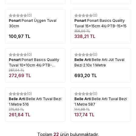
Tükendi
Tükendi
(0)
(0)
%
5
Ponart
Ponart Üçgen Tuval
Ponart
Ponart Basics Quality
30cm
Tuval 15x15cm 4lü PTB-15x15
356,00
TL
100,97
TL
338,21
TL
Tükendi
Tükendi
(0)
(0)
%
5
Ponart
Ponart Basics Quality
Belle Arti
Belle Arti Jüt Tuval
Tuval 10x10cm 4lü PTB-
Bezi 2.10x 1 Metre
10x10
287,04
TL
272,69
TL
693,20
TL
Tükendi
Tükendi
(0)
(0)
%
5
%
5
Belle Arti
Belle Arti Tuval Bezi
Belle Arti
Belle Arti Tuval Bezi
1 Metre 516
1 Metre 587
275,62
TL
144,98
TL
261,84
TL
137,74
TL
Toplam
22
ürün bulunmaktadır.