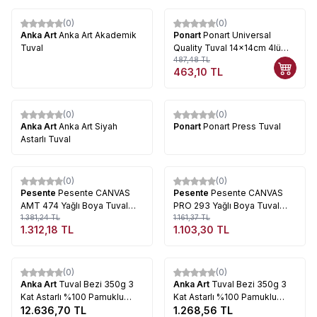
(0)
(0)
%
5
Anka Art
Anka Art Akademik
Ponart
Ponart Universal
Tuval
Quality Tuval 14x14cm 4lü
PTU-14x14
487,48
TL
463,10
TL
(0)
(0)
Anka Art
Anka Art Siyah
Ponart
Ponart Press Tuval
Astarlı Tuval
Tükendi
Tükendi
(0)
(0)
%
5
%
5
Pesente
Pesente CANVAS
Pesente
Pesente CANVAS
AMT 474 Yağlı Boya Tuval
PRO 293 Yağlı Boya Tuval
Bezi
1.381,24
TL
Bezi
1.161,37
TL
1.312,18
TL
1.103,30
TL
Tükendi
Tükendi
(0)
(0)
Anka Art
Tuval Bezi 350g 3
Anka Art
Tuval Bezi 350g 3
Kat Astarlı %100 Pamuklu
Kat Astarlı %100 Pamuklu
2.20cm 20 Metre
12.636,70
TL
2.20cm 1 Metre
1.268,56
TL