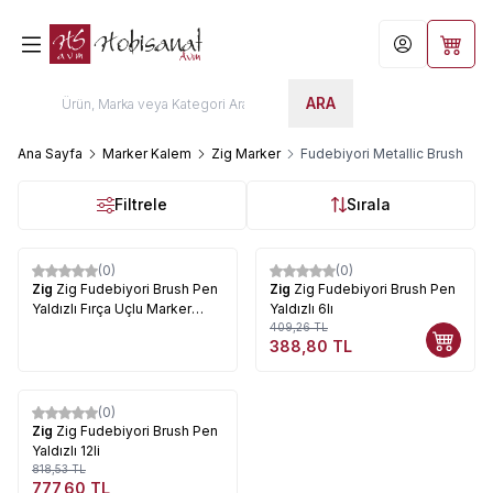
Hesabım
Sepet
ARA
Ana Sayfa
Marker Kalem
Zig Marker
Fudebiyori Metallic Brush
Filtrele
Sırala
(0)
(0)
%
29
%
5
Zig
Zig Fudebiyori Brush Pen
Zig
Zig Fudebiyori Brush Pen
Yaldızlı Fırça Uçlu Marker
Yaldızlı 6lı
Kalem
409,26
TL
388,80
TL
Tükendi
(0)
%
5
Zig
Zig Fudebiyori Brush Pen
Yaldızlı 12li
818,53
TL
777,60
TL