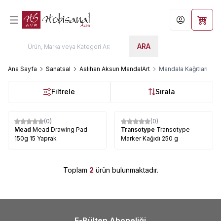
Hesabım
Sepet
ARA
Ana Sayfa
Sanatsal
Aslıhan Aksun MandalArt
Mandala Kağıtları
Filtrele
Sırala
(0)
(0)
Mead
Mead Drawing Pad
Transotype
Transotype
150g 15 Yaprak
Marker Kağıdı 250 g
Toplam
2
ürün bulunmaktadır.
E-Bülten Aboneliği