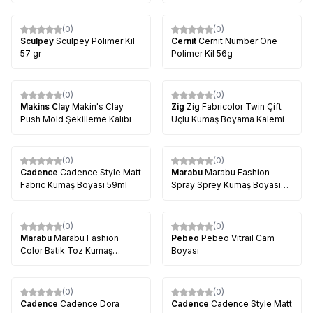
(0)
(0)
Sculpey
Sculpey Polimer Kil
Cernit
Cernit Number One
57 gr
Polimer Kil 56g
(0)
(0)
Makins Clay
Makin's Clay
Zig
Zig Fabricolor Twin Çift
Push Mold Şekilleme Kalıbı
Uçlu Kumaş Boyama Kalemi
(0)
(0)
Cadence
Cadence Style Matt
Marabu
Marabu Fashion
Fabric Kumaş Boyası 59ml
Spray Sprey Kumaş Boyası
100 ml
(0)
(0)
Marabu
Marabu Fashion
Pebeo
Pebeo Vitrail Cam
Color Batik Toz Kumaş
Boyası
Boyası 30 g
(0)
(0)
Cadence
Cadence Dora
Cadence
Cadence Style Matt