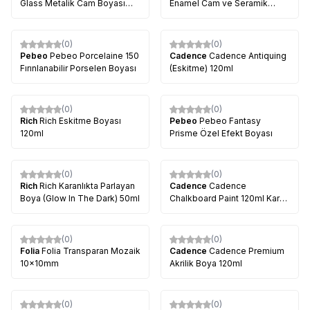
Glass Metalik Cam Boyası
Enamel Cam ve Seramik
50ml
Boyası 59ml
(0)
(0)
Pebeo
Pebeo Porcelaine 150
Cadence
Cadence Antiquing
Fırınlanabilir Porselen Boyası
(Eskitme) 120ml
(0)
(0)
Rich
Rich Eskitme Boyası
Pebeo
Pebeo Fantasy
120ml
Prisme Özel Efekt Boyası
(0)
(0)
Rich
Rich Karanlıkta Parlayan
Cadence
Cadence
Boya (Glow In The Dark) 50ml
Chalkboard Paint 120ml Kara
Tahta Boyası
(0)
(0)
Folia
Folia Transparan Mozaik
Cadence
Cadence Premium
10x10mm
Akrilik Boya 120ml
(0)
(0)