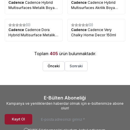
Cadence
Cadence Hybrid
Cadence
Cadence Hybrid
Multisurfaces Metalik Boya
Multisurfaces Akrilik Boya
120ml
120ml
(0)
(0)
Cadence
Cadence Dora
Cadence
Cadence Very
Hybrid Multisurface Metalik
Chalky Home Decor 150ml
Boya
Toplam
405
ürün bulunmaktadır.
Önceki
Sonraki
E-Bülten Aboneliği
Kampanya ve yeniliklerden haberdar olmak için e-bültenimize abone
olun!
Kayıt Ol