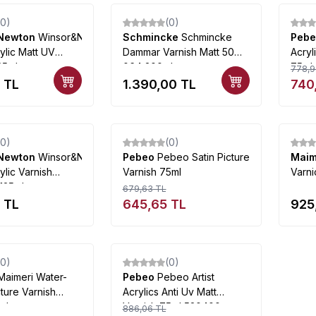
(0)
(0)
%
5
Newton
Winsor&Newton
Schmincke
Schmincke
Peb
rylic Matt UV
Dammar Varnish Matt 50
Acryl
25ml
064 200ml
75ml
778,9
TL
1.390,00
TL
740
Tükendi
Tükendi
(0)
(0)
%
5
Newton
Winsor&Newton
Pebeo
Pebeo Satin Picture
Maim
rylic Varnish
Varnish 75ml
Varn
125ml
679,63
TL
TL
645,65
TL
925
Tükendi
Tükendi
(0)
(0)
%
5
Maimeri Water-
Pebeo
Pebeo Artist
ture Varnish
Acrylics Anti Uv Matt
ml
Varnish 75ml 520400
886,06
TL