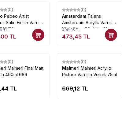
(0)
(0)
%
5
eo
Pebeo Artist
Amsterdam
Talens
ics Satin Finish Varnish
Amsterdam Acrylic Varnish
 520150
High Gloss 75ml No:113
6
TL
498,35
TL
,00
TL
473,45
TL
Tükendi
Tükendi
(0)
(0)
eri
Maimeri Final Matt
Maimeri
Maimeri Acrylic
ich 400ml 669
Picture Varnish Vernik 75ml
,44
TL
669,12
TL