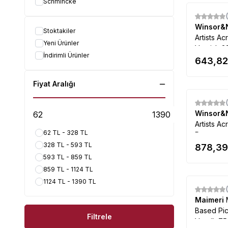
Schmincke
Winsor&
Stoktakiler
Artists Ac
Yeni Ürünler
Varnish 2
İndirimli Ürünler
643,82
Fiyat Aralığı
Winsor&
Artists Ac
62 TL - 328 TL
Remover 
328 TL - 593 TL
878,39
593 TL - 859 TL
859 TL - 1124 TL
1124 TL - 1390 TL
Maimeri
Based Pic
Filtrele
Vernik 75