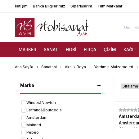
İletişim
Banka Bilgilerimiz
Siparişlerim
Tüm Markalar
MARKER
SANAT
HOBİ
FIRÇA
ÇİZİM
KAĞIT
Ana Sayfa
Sanatsal
Akrilik Boya
Yardımcı Malzemeleri
Marka
Winsor&Newton
Lefranc&Bourgeois
Amsterd
Amsterdam
Amsterdam
Maimeri
Glossy No
Pebeo