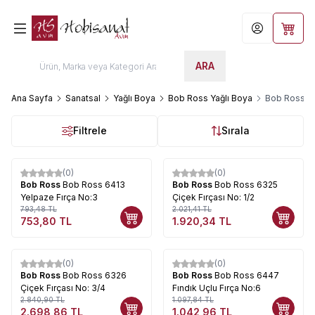
Hesabım
Sepet
ARA
Ana Sayfa
Sanatsal
Yağlı Boya
Bob Ross Yağlı Boya
Bob Ross Fı
Filtrele
Sırala
(0)
(0)
%
5
%
5
Bob Ross
Bob Ross 6413
Bob Ross
Bob Ross 6325
Yelpaze Fırça No:3
Çiçek Fırçası No: 1/2
793,48
TL
2.021,41
TL
753,80
TL
1.920,34
TL
(0)
(0)
%
5
%
5
Bob Ross
Bob Ross 6326
Bob Ross
Bob Ross 6447
Çiçek Fırçası No: 3/4
Fındık Uçlu Fırça No:6
2.840,90
TL
1.097,84
TL
2.698,86
TL
1.042,96
TL