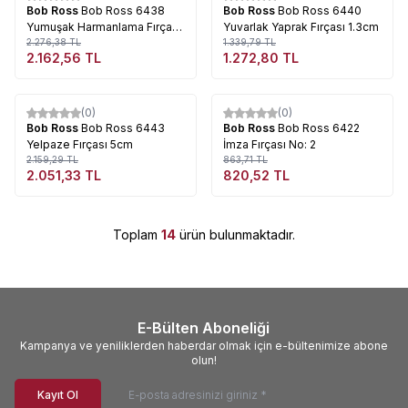
Bob Ross
Bob Ross 6438
Bob Ross
Bob Ross 6440
Yumuşak Harmanlama Fırçası
Yuvarlak Yaprak Fırçası 1.3cm
2.5cm
2.276,38
TL
1.339,79
TL
2.162,56
TL
1.272,80
TL
Tükendi
Tükendi
(0)
(0)
%
5
%
5
Bob Ross
Bob Ross 6443
Bob Ross
Bob Ross 6422
Yelpaze Fırçası 5cm
İmza Fırçası No: 2
2.159,29
TL
863,71
TL
2.051,33
TL
820,52
TL
Toplam
14
ürün bulunmaktadır.
E-Bülten Aboneliği
Kampanya ve yeniliklerden haberdar olmak için e-bültenimize abone
olun!
Kayıt Ol