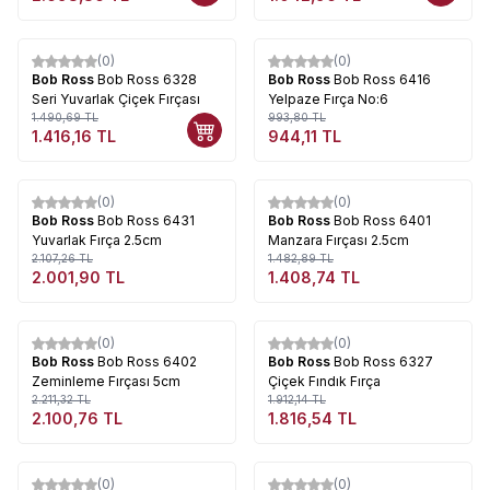
Tükendi
(0)
(0)
%
5
%
5
Bob Ross
Bob Ross 6328
Bob Ross
Bob Ross 6416
Seri Yuvarlak Çiçek Fırçası
Yelpaze Fırça No:6
1.490,69
TL
993,80
TL
1.416,16
TL
944,11
TL
Tükendi
Tükendi
(0)
(0)
%
5
%
5
Bob Ross
Bob Ross 6431
Bob Ross
Bob Ross 6401
Yuvarlak Fırça 2.5cm
Manzara Fırçası 2.5cm
2.107,26
TL
1.482,89
TL
2.001,90
TL
1.408,74
TL
Tükendi
Tükendi
(0)
(0)
%
5
%
5
Bob Ross
Bob Ross 6402
Bob Ross
Bob Ross 6327
Zeminleme Fırçası 5cm
Çiçek Fındık Fırça
2.211,32
TL
1.912,14
TL
2.100,76
TL
1.816,54
TL
Tükendi
Tükendi
(0)
(0)
%
5
%
5