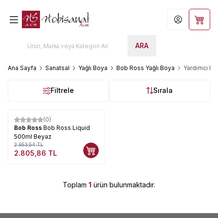
Hesabım
Sepet
ARA
Ana Sayfa
Sanatsal
Yağlı Boya
Bob Ross Yağlı Boya
Yardımcı Ma
Filtrele
Sırala
(0)
%
5
Bob Ross
Bob Ross Liquid
500ml Beyaz
2.953,54
TL
2.805,86
TL
Toplam
1
ürün bulunmaktadır.