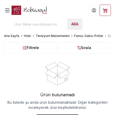
Hesabım
Sepet
ARA
Ana Sayfa
Hobi
Teraryum Malzemeleri
Fanus-Saksı-Potlar
Cam 
Filtrele
Sırala
Ürün bulunamadı
Bu listede şu anda ürün bulunmamaktadır. Diğer kategorileri
inceleyerek ürün keşfedebilirsiniz.