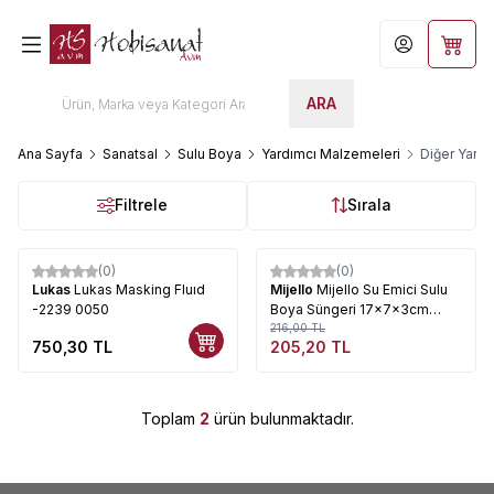
Hesabım
Sepet
ARA
Ana Sayfa
Sanatsal
Sulu Boya
Yardımcı Malzemeleri
Diğer Yard
Filtrele
Sırala
Tükendi
(0)
(0)
%
5
Lukas
Lukas Masking Fluıd
Mijello
Mijello Su Emici Sulu
-2239 0050
Boya Süngeri 17x7x3cm
MCC-100
216,00
TL
750,30
TL
205,20
TL
Toplam
2
ürün bulunmaktadır.