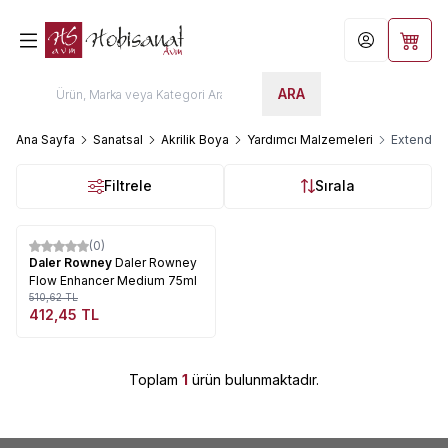
Hesabım
Sepet
ARA
Ana Sayfa
Sanatsal
Akrilik Boya
Yardımcı Malzemeleri
Extender-
Filtrele
Sırala
Tükendi
(0)
%
19
Daler Rowney
Daler Rowney
Flow Enhancer Medium 75ml
510,62
TL
412,45
TL
Toplam
1
ürün bulunmaktadır.