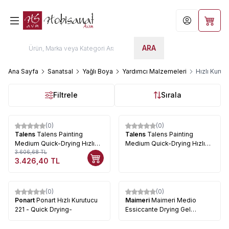
Hesabım
Sepet
ARA
Ana Sayfa
Sanatsal
Yağlı Boya
Yardımcı Malzemeleri
Hızlı Kurut
Filtrele
Sırala
(0)
(0)
%
5
Talens
Talens Painting
Talens
Talens Painting
Medium Quick-Drying Hızlı
Medium Quick-Drying Hızlı
Kurutucu 084 1000ml
3.606,68
TL
Kurutucu 084
3.426,40
TL
(0)
(0)
Ponart
Ponart Hızlı Kurutucu
Maimeri
Maimeri Medio
221 - Quick Drying-
Essiccante Drying Gel
Medium Yağlı Boya Kurutucu
Medyum Jel