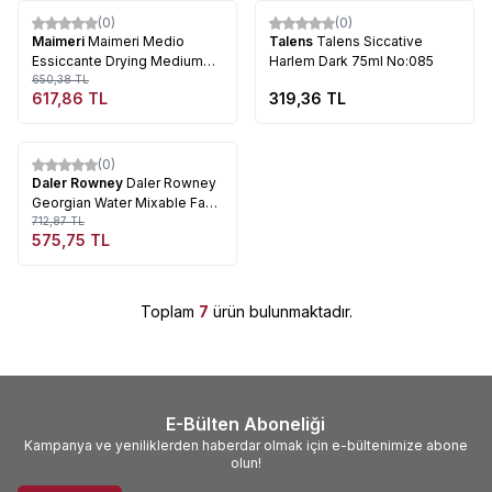
Tükendi
Tükendi
(0)
(0)
%
5
Maimeri
Maimeri Medio
Talens
Talens Siccative
Essiccante Drying Medium
Harlem Dark 75ml No:085
Yağlı Boya Kurutucu Medyum
650,38
TL
617,86
TL
319,36
TL
75 ml
Tükendi
(0)
%
19
Daler Rowney
Daler Rowney
Georgian Water Mixable Fast
Drying Medium 75ml
712,87
TL
575,75
TL
Toplam
7
ürün bulunmaktadır.
E-Bülten Aboneliği
Kampanya ve yeniliklerden haberdar olmak için e-bültenimize abone
olun!