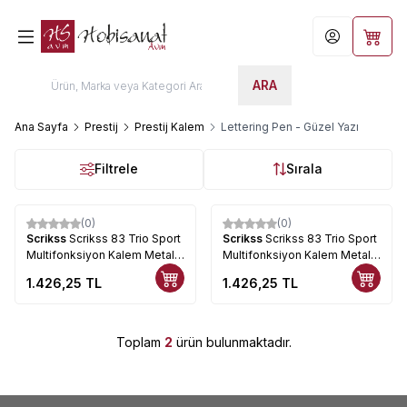
Hesabım
Sepet
ARA
Ana Sayfa
Prestij
Prestij Kalem
Lettering Pen - Güzel Yazı
Filtrele
Sırala
(0)
(0)
Scrikss
Scrikss 83 Trio Sport
Scrikss
Scrikss 83 Trio Sport
Multifonksiyon Kalem Metalik
Multifonksiyon Kalem Metalik
Pembe
Bronze
1.426,25
TL
1.426,25
TL
Toplam
2
ürün bulunmaktadır.