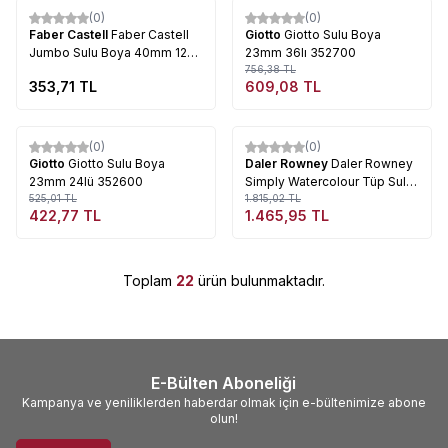
(0)
(0)
%
19
Faber Castell
Faber Castell
Giotto
Giotto Sulu Boya
Jumbo Sulu Boya 40mm 12
23mm 36lı 352700
Renk 5292125015
756,38
TL
353,71
TL
609,08
TL
Tükendi
Tükendi
(0)
(0)
%
19
%
19
Giotto
Giotto Sulu Boya
Daler Rowney
Daler Rowney
23mm 24lü 352600
Simply Watercolour Tüp Sulu
525,01
TL
Boya 24lü Set 134500124
1.815,02
TL
422,77
TL
1.465,95
TL
Toplam
22
ürün bulunmaktadır.
E-Bülten Aboneliği
Kampanya ve yeniliklerden haberdar olmak için e-bültenimize abone
olun!