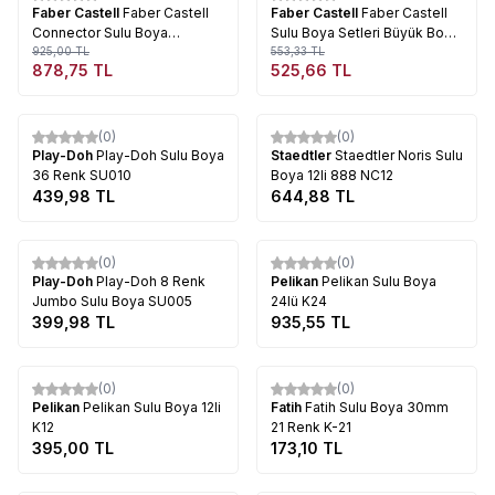
Faber Castell
Faber Castell
Faber Castell
Faber Castell
Connector Sulu Boya
Sulu Boya Setleri Büyük Boy
Değiştirilebilir Setler 24lü Set
925,00
TL
21li
553,33
TL
878,75
TL
525,66
TL
Tükendi
Tükendi
(0)
(0)
Play-Doh
Play-Doh Sulu Boya
Staedtler
Staedtler Noris Sulu
36 Renk SU010
Boya 12li 888 NC12
439,98
TL
644,88
TL
Tükendi
Tükendi
(0)
(0)
Play-Doh
Play-Doh 8 Renk
Pelikan
Pelikan Sulu Boya
Jumbo Sulu Boya SU005
24lü K24
399,98
TL
935,55
TL
Tükendi
Tükendi
(0)
(0)
Pelikan
Pelikan Sulu Boya 12li
Fatih
Fatih Sulu Boya 30mm
K12
21 Renk K-21
395,00
TL
173,10
TL
Tükendi
Tükendi