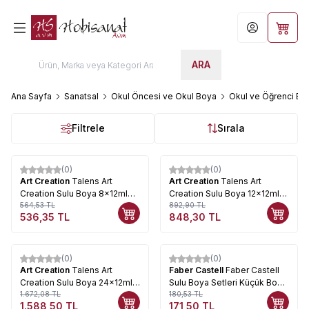
Hesabım
Sepet
ARA
Ana Sayfa
Sanatsal
Okul Öncesi ve Okul Boya
Okul ve Öğrenci Boy
Filtrele
Sırala
(0)
(0)
%
5
%
5
Art Creation
Talens Art
Art Creation
Talens Art
Creation Sulu Boya 8x12ml
Creation Sulu Boya 12x12ml
Set
564,53
TL
Set
892,90
TL
536,35
TL
848,30
TL
(0)
(0)
%
5
%
5
Art Creation
Talens Art
Faber Castell
Faber Castell
Creation Sulu Boya 24x12ml
Sulu Boya Setleri Küçük Boy
Set
1.672,08
TL
12li
180,53
TL
1.588,50
TL
171,50
TL