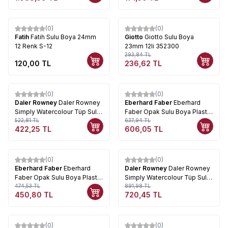
(0)
(0)
%
19
Fatih
Fatih Sulu Boya 24mm
Giotto
Giotto Sulu Boya
12 Renk S-12
23mm 12li 352300
293,84
TL
120,00
TL
236,62
TL
(0)
(0)
%
19
%
5
Daler Rowney
Daler Rowney
Eberhard Faber
Eberhard
Simply Watercolour Tüp Sulu
Faber Opak Sulu Boya Plastik
Boya 6lı Set 134500006
522,81
TL
Kutu 24lü 578124
637,94
TL
422,25
TL
606,05
TL
Tükendi
(0)
(0)
%
5
%
19
Eberhard Faber
Eberhard
Daler Rowney
Daler Rowney
Faber Opak Sulu Boya Plastik
Simply Watercolour Tüp Sulu
Kutu 12li 578112
474,53
TL
Boya 12li Set 134500100
891,98
TL
450,80
TL
720,45
TL
Tükendi
Tükendi
(0)
(0)
%
5
%
5