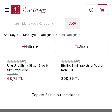
Hesabım
Sepet
ARA
Ana Sayfa
Kırtasiye
Yapıştırıcı
Simli Yapıştırıcı
Filtrele
Sırala
Tükendi
Tükendi
(0)
(0)
%
5
Uhu
Uhu Shiny Glitter Glue 6lı
Bic
Bic Simli Yapıştırıcı Pastel
Simli Yapıştırıcı
Renk 6lı
72,37
TL
68,75
TL
200,35
TL
Toplam
2
ürün bulunmaktadır.