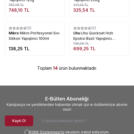
787,48
TL
441,02
TL
748,10
TL
325,54
TL
Tükendi
Tükendi
(0)
(0)
%
5
Mikro
Mikro Profesyonel Sıvı
Uhu
Uhu Quickset Hızlı
Silikon Yapıştırıcı 100ml
Epoksi Bazlı Yapıştırıcı
(Uhu40608)
736,06
TL
138,25
TL
699,25
TL
Toplam
14
ürün bulunmaktadır.
E-Bülten Aboneliği
Kampanya ve yeniliklerden haberdar olmak için e-bültenimize abone
olun!
Kayıt Ol
KVKK Sözleşmesi'ni
okudum, kabul ediyorum.