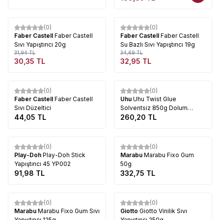
Tükendi
Tükendi
(0)
(0)
%
5
%
5
Faber Castell
Faber Castell
Faber Castell
Faber Castell
Sıvı Yapıştırıcı 20g
Su Bazlı Sıvı Yapıştırıcı 19g
31,94
TL
34,69
TL
30,35
TL
32,95
TL
Tükendi
Tükendi
(0)
(0)
Faber Castell
Faber Castell
Uhu
Uhu Twist Glue
Sıvı Düzeltici
Solventsiz 850g Dolum
44,05
TL
Şişesi (Uhu46325)
260,20
TL
Tükendi
Tükendi
(0)
(0)
Play-Doh
Play-Doh Stick
Marabu
Marabu Fixo Gum
Yapıştırıcı 45 YP002
50g
91,98
TL
332,75
TL
Tükendi
Tükendi
(0)
(0)
%
5
%
26
Marabu
Marabu Fixo Gum Sıvı
Giotto
Giotto Vinilik Sıvı
Yapıştırıcı 125g
Yapıştırıcı 250g