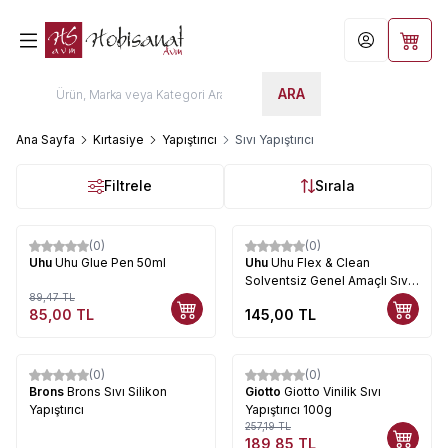
Hesabım
Sepet
ARA
Ana Sayfa
Kırtasiye
Yapıştırıcı
Sıvı Yapıştırıcı
Filtrele
Sırala
(0)
(0)
%
5
Uhu
Uhu Glue Pen 50ml
Uhu
Uhu Flex & Clean
Solventsiz Genel Amaçlı Sıvı
89,47
TL
Yapıştırıcı (Uhu48306)
85,00
TL
145,00
TL
(0)
(0)
%
26
Brons
Brons Sıvı Silikon
Giotto
Giotto Vinilik Sıvı
Yapıştırıcı
Yapıştırıcı 100g
257,19
TL
189,85
TL