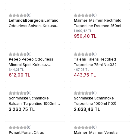
Tükendi
(0)
(0)
%
5
Lefranc&Bourgeois
Lefranc
Maimeri
Maimeri Rectifield
Odourless Solvent Kokusuz
Turpentine Essence 250ml
Terebentin
1.000,42
TL
950,40
TL
Tükendi
Tükendi
(0)
(0)
%
5
%
5
Pebeo
Pebeo Odourless
Talens
Talens Rectified
Mineral Spirit Kokusuz
Turpentine 75ml No:032
Terebentin 75ml
644,21
TL
467,05
TL
612,00
TL
443,75
TL
Tükendi
Tükendi
(0)
(0)
Schmincke
Schmincke
Schmincke
Schmincke
Balsam-Turpentine 1000ml
Turpentine 1000ml (102)
(024)
3.260,75
TL
2.633,46
TL
Tükendi
Tükendi
(0)
(0)
Ponart
Ponart Citrus
Maimeri
Maimeri Venetian