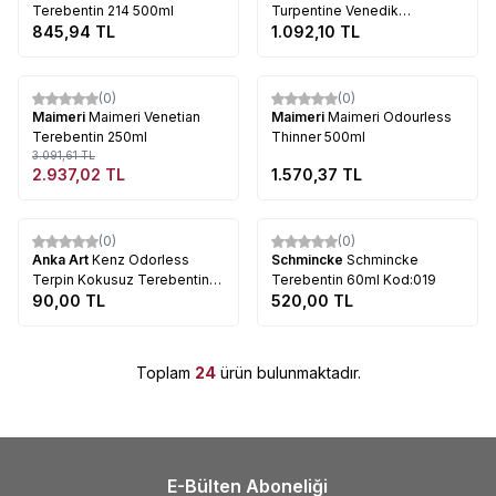
Terebentin 214 500ml
Turpentine Venedik
845,94
TL
Terebentin 75ml
1.092,10
TL
Tükendi
Tükendi
(0)
(0)
%
5
Maimeri
Maimeri Venetian
Maimeri
Maimeri Odourless
Terebentin 250ml
Thinner 500ml
3.091,61
TL
2.937,02
TL
1.570,37
TL
Tükendi
Tükendi
(0)
(0)
Anka Art
Kenz Odorless
Schmincke
Schmincke
Terpin Kokusuz Terebentin
Terebentin 60ml Kod:019
90ml
90,00
TL
520,00
TL
Toplam
24
ürün bulunmaktadır.
E-Bülten Aboneliği