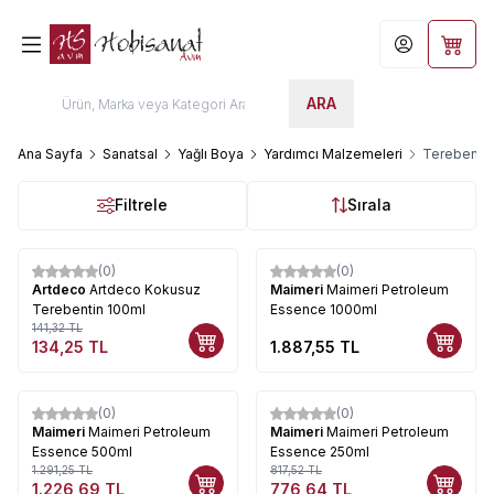
Hesabım
Sepet
ARA
Ana Sayfa
Sanatsal
Yağlı Boya
Yardımcı Malzemeleri
Terebentin
Filtrele
Sırala
(0)
(0)
%
5
Artdeco
Artdeco Kokusuz
Maimeri
Maimeri Petroleum
Terebentin 100ml
Essence 1000ml
141,32
TL
134,25
TL
1.887,55
TL
(0)
(0)
%
5
%
5
Maimeri
Maimeri Petroleum
Maimeri
Maimeri Petroleum
Essence 500ml
Essence 250ml
1.291,25
TL
817,52
TL
1.226,69
TL
776,64
TL