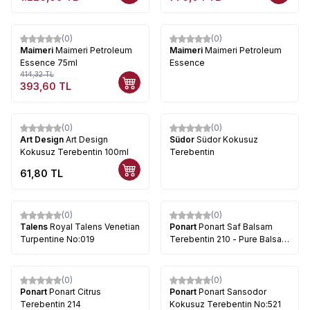
(0)
(0)
%
5
Maimeri
Maimeri Petroleum
Maimeri
Maimeri Petroleum
Essence 75ml
Essence
414,32
TL
393,60
TL
(0)
(0)
Art Design
Art Design
Südor
Südor Kokusuz
Kokusuz Terebentin 100ml
Terebentin
61,80
TL
(0)
(0)
%
34
Talens
Royal Talens Venetian
Ponart
Ponart Saf Balsam
Turpentine No:019
Terebentin 210 - Pure Balsam
Turpentine
(0)
(0)
Ponart
Ponart Citrus
Ponart
Ponart Sansodor
Terebentin 214
Kokusuz Terebentin No:521