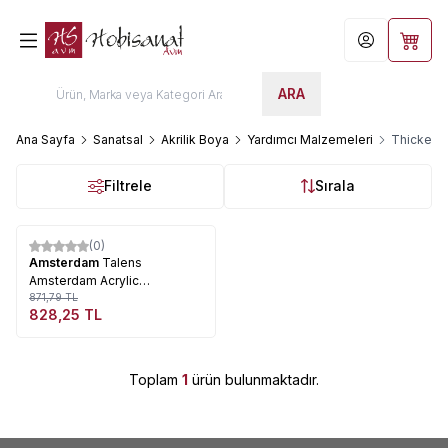
Hesabım
Sepet
ARA
Ana Sayfa
Sanatsal
Akrilik Boya
Yardımcı Malzemeleri
Thickener
Filtrele
Sırala
Tükendi
(0)
%
5
Amsterdam
Talens
Amsterdam Acrylic
Thickening Medium No: 040
871,79
TL
828,25
TL
250ml
Toplam
1
ürün bulunmaktadır.