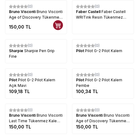
(0)
(0)
Bruno Visconti
​Bruno Visconti
Faber Castell
Faber Castell
Age of Discovery Tükenmez
WRITink Resin Tükenmez
Kalem 0.7mm 20-0293-03
Kalem
150,00
TL
(0)
(0)
%
15
Sharpie
Sharpie Pen Grip
Pilot
Pilot G-2 Pilot Kalem
Fine
Tükendi
Tükendi
(0)
(0)
Pilot
Pilot G-2 Pilot Kalem
Pilot
Pilot G-2 Pilot Kalem
Açık Mavi
Pembe
109,18
TL
100,34
TL
Tükendi
Tükendi
(0)
(0)
Bruno Visconti
Bruno Visconti
Bruno Visconti
Bruno Visconti
Last Time Tükenmez Kalem
Age of Discovery Tükenmez
0.7mm 20-0293
150,00
TL
Kalem 0.7mm 20-0293
150,00
TL