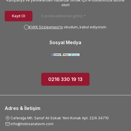
Kampanya ve yeniliklerden haberdar olmak için e-bültenimize abone
olun!
Kayıt Ol
KVKK Sözleşmesi'ni
okudum, kabul ediyorum.
Sosyal Medya
0216 330 19 13
Adres & İletişim
Caferağa Mh. Sarraf Ali Sokak Yeni Konak Apt. 22/A 34710
info@hobisanatavm.com