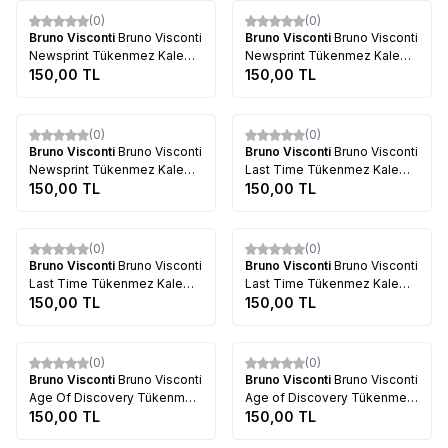
Tükendi
Tükendi
(0)
(0)
Bruno Visconti
​Bruno Visconti
Bruno Visconti
​Bruno Visconti
Newsprint Tükenmez Kalem
Newsprint Tükenmez Kalem
0.7mm 20-0293-12
150,00
TL
0.7mm 20-0293-10
150,00
TL
Tükendi
Tükendi
(0)
(0)
Bruno Visconti
​Bruno Visconti
Bruno Visconti
​Bruno Visconti
Newsprint Tükenmez Kalem
Last Time Tükenmez Kalem
0.7mm 20-0293
150,00
TL
0.7mm 20-0293-16
150,00
TL
Tükendi
Tükendi
(0)
(0)
Bruno Visconti
​Bruno Visconti
Bruno Visconti
​Bruno Visconti
Last Time Tükenmez Kalem
Last Time Tükenmez Kalem
0.7mm 20-0293-14
150,00
TL
0.7mm 20-0293-13
150,00
TL
Tükendi
Tükendi
(0)
(0)
Bruno Visconti
​Bruno Visconti
Bruno Visconti
​Bruno Visconti
Age Of Discovery Tükenmez
Age of Discovery Tükenmez
Kalem 0.7mm 20-0293-1
150,00
TL
Kalem 0.7mm 20-0293-04
150,00
TL