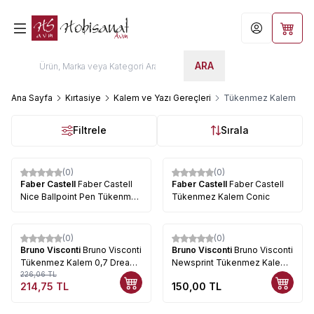
Hesabım
Sepet
ARA
Ana Sayfa
Kırtasiye
Kalem ve Yazı Gereçleri
Tükenmez Kalem
Filtrele
Sırala
(0)
(0)
Faber Castell
Faber Castell
Faber Castell
Faber Castell
Nice Ballpoint Pen Tükenmez
Tükenmez Kalem Conic
Kalem
(0)
(0)
%
5
Bruno Visconti
Bruno Visconti
Bruno Visconti
​Bruno Visconti
Tükenmez Kalem 0,7 Dream
Newsprint Tükenmez Kalem
Write Hayvanlar Kod:0264-0
226,06
TL
0.7mm 20-0293
214,75
TL
150,00
TL