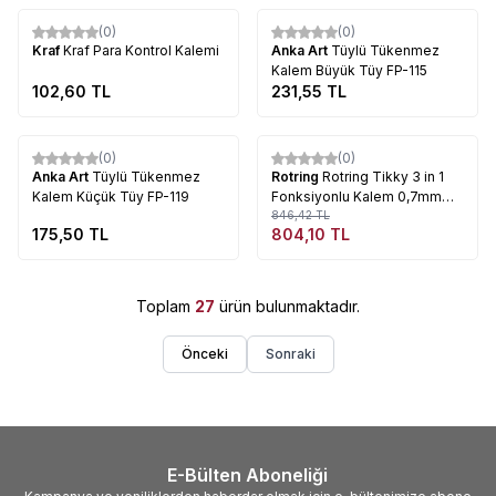
Tükendi
Tükendi
(0)
(0)
Kraf
Kraf Para Kontrol Kalemi
Anka Art
Tüylü Tükenmez
Kalem Büyük Tüy FP-115
102,60
TL
231,55
TL
Tükendi
Tükendi
(0)
(0)
%
5
Anka Art
Tüylü Tükenmez
Rotring
Rotring Tikky 3 in 1
Kalem Küçük Tüy FP-119
Fonksiyonlu Kalem 0,7mm
Beyaz
846,42
TL
175,50
TL
804,10
TL
Toplam
27
ürün bulunmaktadır.
Önceki
Sonraki
E-Bülten Aboneliği