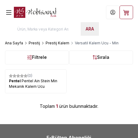
Hesabım
Sepet
ARA
Ana Sayfa
Prestij
Prestij Kalem
Versatil Kalem Ucu - Min
Filtrele
Sırala
(0)
%
20
Pentel
Pentel Ain Stein Min
Mekanik Kalem Ucu
Toplam
1
ürün bulunmaktadır.
E-Bülten Aboneliği